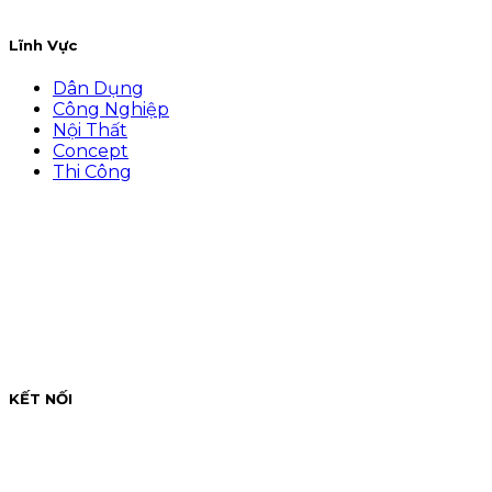
Lĩnh Vực
Dân Dụng
Công Nghiệp
Nội Thất
Concept
Thi Công
KẾT NỐI