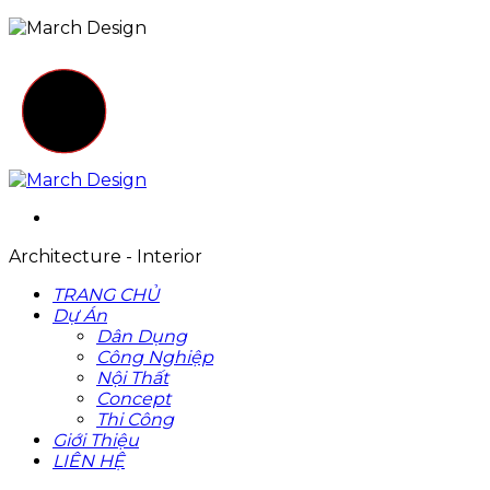
Architecture - Interior
TRANG CHỦ
Dự Án
Dân Dụng
Công Nghiệp
Nội Thất
Concept
Thi Công
Giới Thiệu
LIÊN HỆ